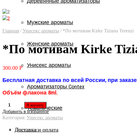
Деревянные ароматизаторы
Мужские ароматы
Главная
/
Унисекс ароматы
/
*По мотивам Kirke Tiziana Terenzi
Женские ароматы
*По мотивам Kirke Tizi
Унисекс ароматы
300.00
Р
Бесплатная доставка по всей России, при заказе 
Ароматизаторы Contex
Объём флакона 8ml.
В корзину
Тематические
Добавить в избранное
Категория:
Унисекс ароматы
Описание
Доставка и оплата