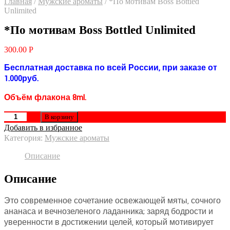
Главная
/
Мужские ароматы
/
*По мотивам Boss Bottled
Unlimited
*По мотивам Boss Bottled Unlimited
300.00
Р
Бесплатная доставка по всей России, при заказе от
1.000руб.
Объём флакона 8ml.
В корзину
Добавить в избранное
Категория:
Мужские ароматы
Описание
Описание
Это современное сочетание освежающей мяты, сочного
ананаса и вечнозеленого ладанника; заряд бодрости и
уверенности в достижении целей, который мотивирует