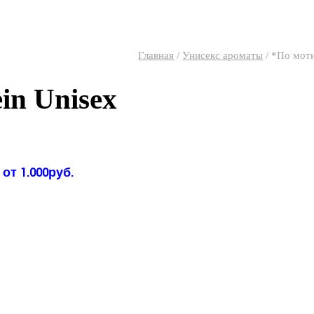
Главная
/
Унисекс ароматы
/
*По моти
in Unisex
от 1.000руб.