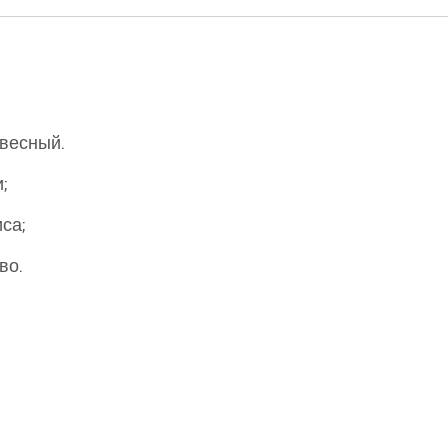
евесный.
;
са;
во.