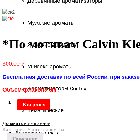
Деревянные ароматизаторы
Мужские ароматы
*По мотивам Calvin Kle
Женские ароматы
300.00
Р
Унисекс ароматы
Бесплатная доставка по всей России, при заказе 
Ароматизаторы Contex
Объём флакона 8ml.
В корзину
Тематические
Добавить в избранное
Категория:
Унисекс ароматы
Доставка и оплата
Описание