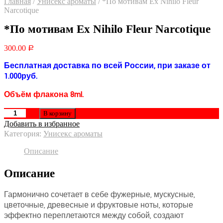
Главная
/
Унисекс ароматы
/
*По мотивам Ex Nihilo Fleur
Narcotique
*По мотивам Ex Nihilo Fleur Narcotique
300.00
Р
Бесплатная доставка по всей России, при заказе от
1.000руб.
Объём флакона 8ml.
В корзину
Добавить в избранное
Категория:
Унисекс ароматы
Описание
Описание
Гармонично сочетает в себе фужерные, мускусные,
цветочные, древесные и фруктовые ноты, которые
эффектно переплетаются между собой, создают