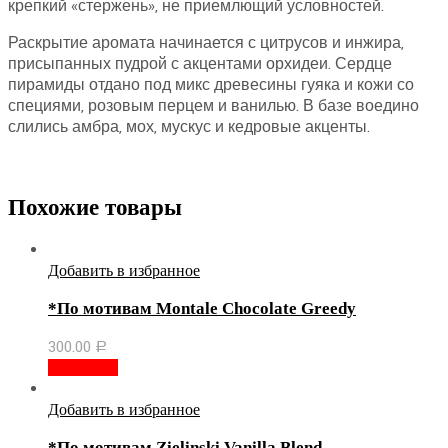
крепкий «стержень», не приемлющий условностей.
Раскрытие аромата начинается с цитрусов и инжира,
присыпанных пудрой с акцентами орхидеи. Сердце
пирамиды отдано под микс древесины гуяка и кожи со
специями, розовым перцем и ванилью. В базе воедино
слились амбра, мох, мускус и кедровые акценты.
Похожие товары
Добавить в избранное
*По мотивам Montale Chocolate Greedy
300.00
Р
В корзину
Добавить в избранное
*По мотивам Zielinski Vanilla Blend