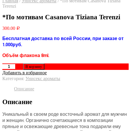
Главная
/
Унисекс ароматы
/
*По мотивам Casanova Tiziana
Terenzi
*По мотивам Casanova Tiziana Terenzi
300.00
Р
Бесплатная доставка по всей России, при заказе от
1.000руб.
Объём флакона 8ml.
В корзину
Добавить в избранное
Категория:
Унисекс ароматы
Описание
Описание
Уникальный в своем роде восточный аромат для мужчин
и женщин. Органично сочетающиеся в композиции
пряные и освежающие древесные тона подарили ему