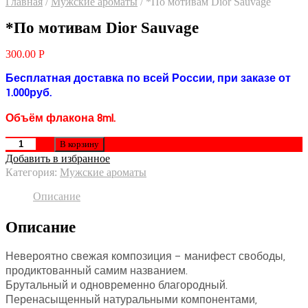
Главная
/
Мужские ароматы
/
*По мотивам Dior Sauvage
*По мотивам Dior Sauvage
300.00
Р
Бесплатная доставка по всей России, при заказе от
1.000руб.
Объём флакона 8ml.
В корзину
Добавить в избранное
Категория:
Мужские ароматы
Описание
Описание
Невероятно свежая композиция – манифест свободы,
продиктованный самим названием.
Брутальный и одновременно благородный.
Перенасыщенный натуральными компонентами,