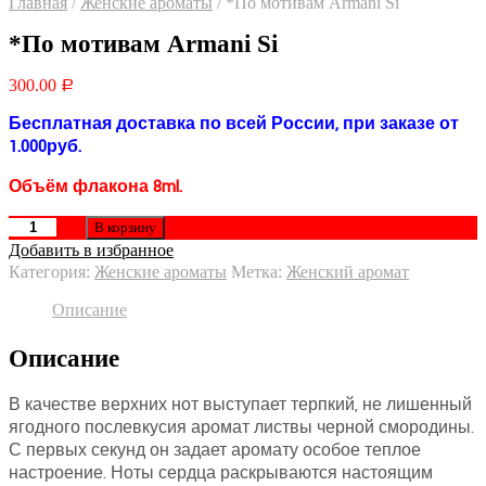
Главная
/
Женские ароматы
/
*По мотивам Armani Si
*По мотивам Armani Si
300.00
Р
Бесплатная доставка по всей России, при заказе от
1.000руб.
Объём флакона 8ml.
В корзину
Добавить в избранное
Категория:
Женские ароматы
Метка:
Женский аромат
Описание
Описание
В качестве верхних нот выступает терпкий, не лишенный
ягодного послевкусия аромат листвы черной смородины.
С первых секунд он задает аромату особое теплое
настроение. Ноты сердца раскрываются настоящим