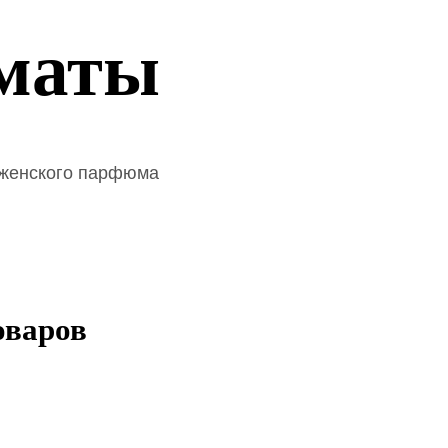
маты
 женского парфюма
оваров