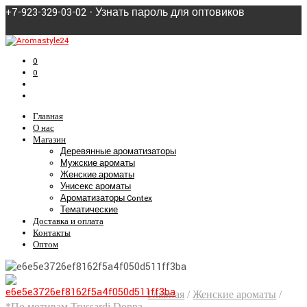
+7-923-329-03-02 - Узнать пароль для оптовиков
0
0
Главная
О нас
Магазин
Деревянные ароматизаторы
Мужские ароматы
Женские ароматы
Унисекс ароматы
Ароматизаторы Contex
Тематические
Доставка и оплата
Контакты
Оптом
Главная
/
Женские ароматы
/
*По мотивам Trussardi Donna