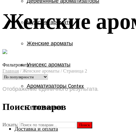
Деревянные ароматизаторы
Женские аро
Мужские ароматы
Женские ароматы
Унисекс ароматы
Фильтровать
Главная
/
Женские ароматы
/
Страница 2
Ароматизаторы Contex
Отображение единичного результата.
Поиск товаров
Тематические
Искать:
Доставка и оплата