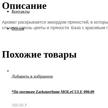
Описание
Контакты
Аромат раскрывается аккордом пряностей, в которы
слышно сквозь цветы и пряности. База с красивым 
Оптом
Похожие товары
Добавить в избранное
*По мотивам Zаrkореrfumе МОLеСULЕ 090.09
300.00
Р