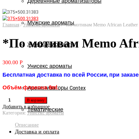
Деревянные ароматизаторы
Мужские ароматы
Главная
/
Унисекс ароматы
/
*По мотивам Memo African Leather
*По мотивам Memo Afri
Женские ароматы
300.00
Р
Унисекс ароматы
Бесплатная доставка по всей России, при заказе 
Объём флакона 8ml.
Ароматизаторы Contex
В корзину
Добавить в избранное
Тематические
Категория:
Унисекс ароматы
Описание
Доставка и оплата