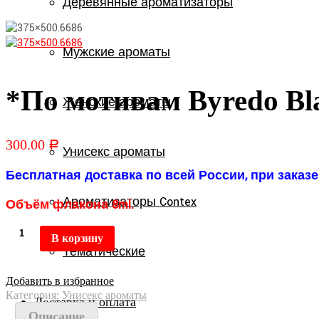
Деревянные ароматизаторы
Мужские ароматы
*По мотивам Byredo Bl
Женские ароматы
300.00
Р
Унисекс ароматы
Бесплатная доставка по всей России, при заказе 
Ароматизаторы Contex
Объём флакона 8ml.
В корзину
Тематические
Добавить в избранное
Категория:
Унисекс ароматы
Доставка и оплата
Описание