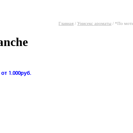
Главная
/
Унисекс ароматы
/
*По моти
anche
от 1.000руб.