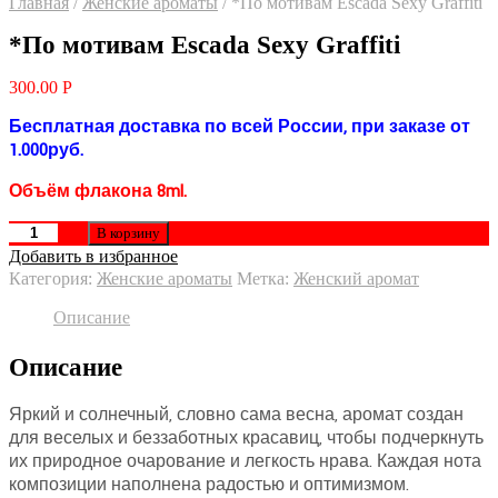
Главная
/
Женские ароматы
/
*По мотивам Escada Sexy Graffiti
*По мотивам Escada Sexy Graffiti
300.00
Р
Бесплатная доставка по всей России, при заказе от
1.000руб.
Объём флакона 8ml.
В корзину
Добавить в избранное
Категория:
Женские ароматы
Метка:
Женский аромат
Описание
Описание
Яркий и солнечный, словно сама весна, аромат создан
для веселых и беззаботных красавиц, чтобы подчеркнуть
их природное очарование и легкость нрава. Каждая нота
композиции наполнена радостью и оптимизмом.